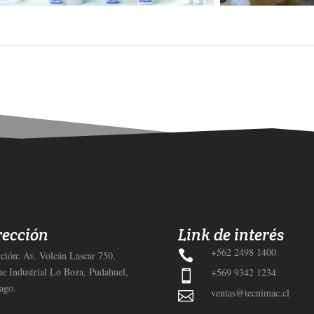
ida marca americana PARSON, creados con ingeniería de alto rendimiento, otorgándole resistencia y durabilidad. Nuestros productos son utilizados en procesos de manufacturación industria
rección
Link de interés
+562 2498 1400

ción: Av. Volcán Lascar 750,
e Industrial Lo Boza, Pudahuel,
+569 9342 1234

ago.
ventas@tecnimac.cl
