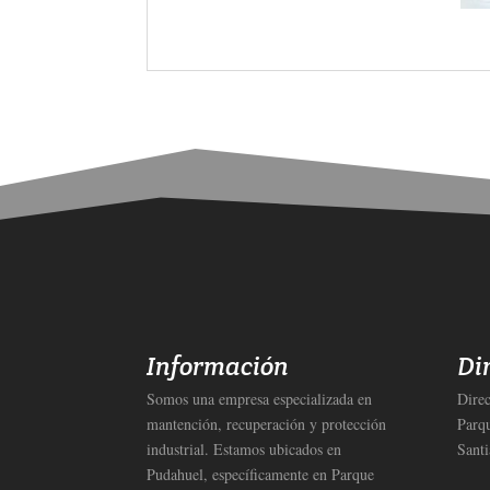
TECNIMAC
, dentro de sus líneas de productos y servicios cuenta con Adhesivos Anaeróbicos, Epóxicos e Instantáneos de la reconoc
aéreo; e industria en general.
Información
Di
Somos una empresa especializada en
Direc
mantención, recuperación y protección
Parqu
industrial. Estamos ubicados en
Santi
Pudahuel, específicamente en Parque