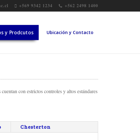
c.cl
+569 9342 1234
+562 2498 1400
os y Prodcutos
Ubicación y Contacto
cuentan con estrictos controles y altos estándares
o
Chesterton